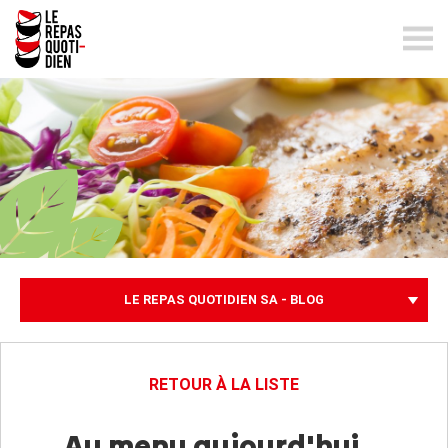
lerepasquotidien.ch
LE REPAS QUOTIDIEN SA - BLOG
RETOUR À LA LISTE
Au menu aujourd'hui...