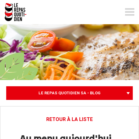
lerepasquotidien.ch
LE REPAS QUOTIDIEN SA - BLOG
RETOUR À LA LISTE
Au menu aujourd'hui...