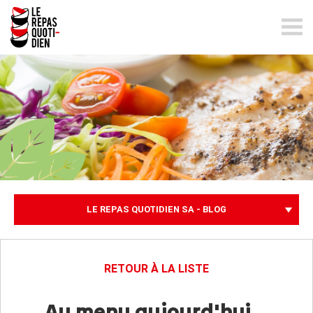
lerepasquotidien.ch
LE REPAS QUOTIDIEN SA - BLOG
RETOUR À LA LISTE
Au menu aujourd'hui...