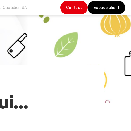
s Quotidien SA
Contact
Espace client
i...